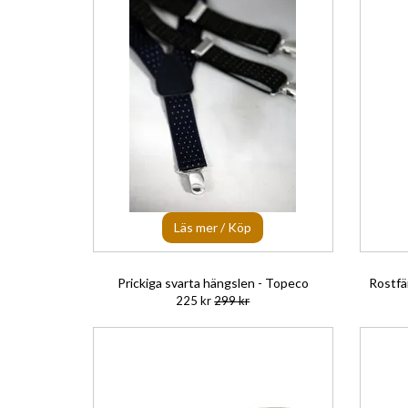
Läs mer / Köp
Prickiga svarta hängslen - Topeco
Rostfä
225 kr
299 kr