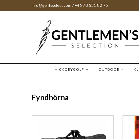
info@gentsselect.com
/ +46 70 531 82 75
HICKORYGOLF
OUTDOOR
K
Fyndhörna