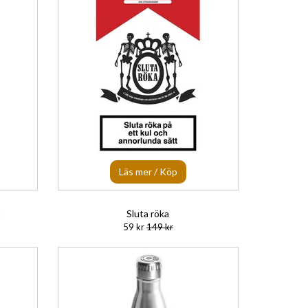
Läs mer / Köp
t
Sluta röka
59 kr
149 kr