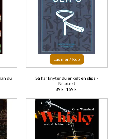
Läs mer / Köp
nan du
Så här knyter du enkelt en slips -
Nicotext
89 kr
159 kr