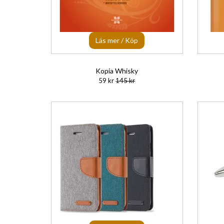
Läs mer / Köp
Kopia Whisky
59 kr
145 kr