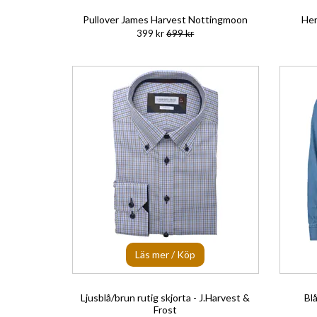
Pullover James Harvest Nottingmoon
Her
399 kr
699 kr
Läs mer / Köp
Ljusblå/brun rutig skjorta - J.Harvest &
Bl
Frost