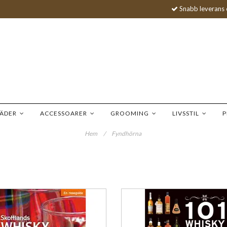
Snabb leverans 
LÄDER
ACCESSOARER
GROOMING
LIVSSTIL
P
Hem
/
Fyndhörna