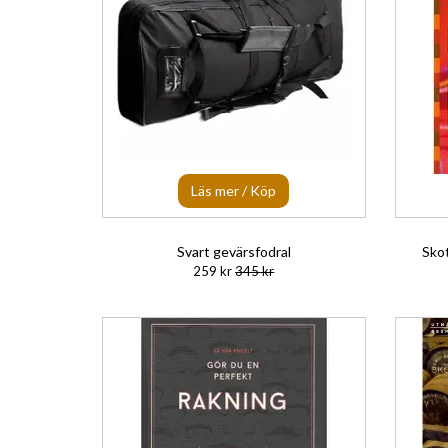
Läs mer / Köp
Svart gevärsfodral
Skot
259 kr
345 kr