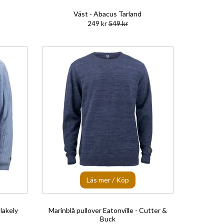
Väst - Abacus Tarland
249 kr
549 kr
Läs mer / Köp
lakely
Marinblå pullover Eatonville - Cutter &
Buck