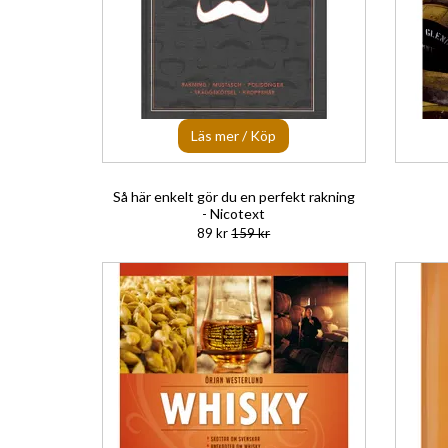
Läs mer / Köp
Så här enkelt gör du en perfekt rakning
- Nicotext
89 kr
159 kr