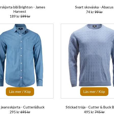
rskjorta blå Brighton - James
Svart skoväska - Abacus
Harvest
74 kr
99 kr
189 kr
599 kr
Läs mer / Köp
Läs mer / Köp
å jeansskjorta - Cutter&Buck
Stickad tröja - Cutter & Buck B
295 kr
695 kr
495 kr
745 kr