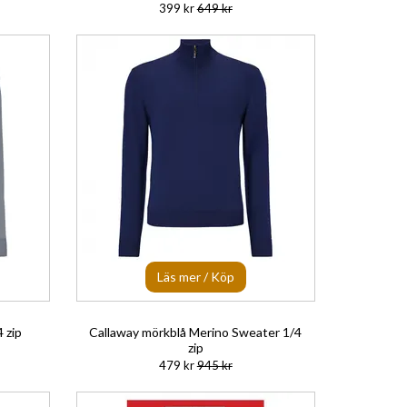
399 kr
649 kr
Läs mer / Köp
 zip
Callaway mörkblå Merino Sweater 1/4
zip
479 kr
945 kr