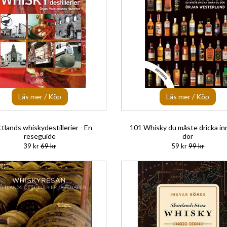
Läs mer / Köp
Läs mer / Köp
tlands whiskydestillerier - En
101 Whisky du måste dricka in
reseguide
dör
39 kr
69 kr
59 kr
99 kr