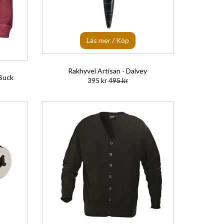
Läs mer / Köp
Rakhyvel Artisan - Dalvey
 Buck
395 kr
495 kr