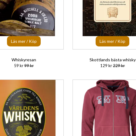
Läs mer / Köp
Läs mer / Köp
Whiskyresan
Skottlands bästa whisky
59 kr
99 kr
129 kr
229 kr