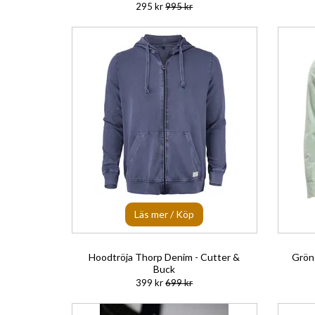
295 kr
995 kr
Läs mer / Köp
Hoodtröja Thorp Denim - Cutter &
Grön 
Buck
399 kr
699 kr