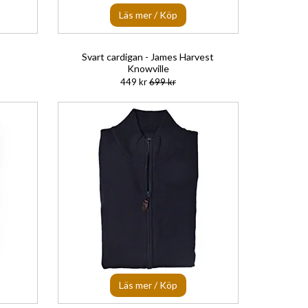
Läs mer / Köp
Svart cardigan - James Harvest
Knowville
449 kr
699 kr
Läs mer / Köp