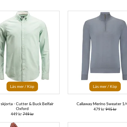
Läs mer / Köp
Läs mer / Köp
skjorta - Cutter & Buck Belfair
Callaway Merino Sweater 1/4
Oxford
479 kr
945 kr
449 kr
749 kr