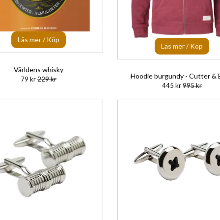
Läs mer / Köp
Läs mer / Köp
Världens whisky
Hoodie burgundy - Cutter &
79 kr
229 kr
445 kr
995 kr