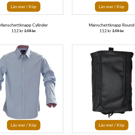
Läs mer / Köp
Läs mer / Köp
Manschettknapp Cylinder
Manschettknapp Round
112 kr
149 kr
112 kr
149 kr
Läs mer / Köp
Läs mer / Köp