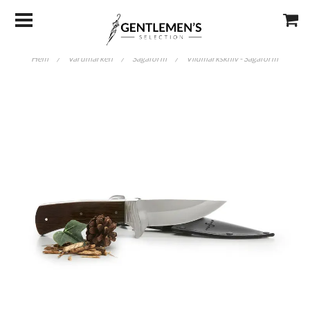
Hem
/
Varumärken
/
Sagaform
/
Vildmarkskniv - Sagaform