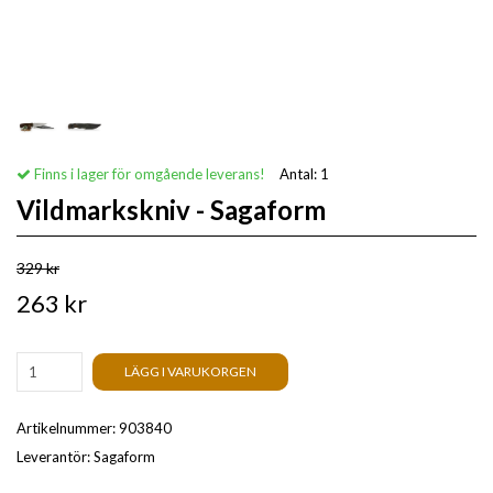
Finns i lager för omgående leverans!
Antal:
1
Vildmarkskniv - Sagaform
329 kr
263 kr
LÄGG I VARUKORGEN
Artikelnummer:
903840
Leverantör:
Sagaform