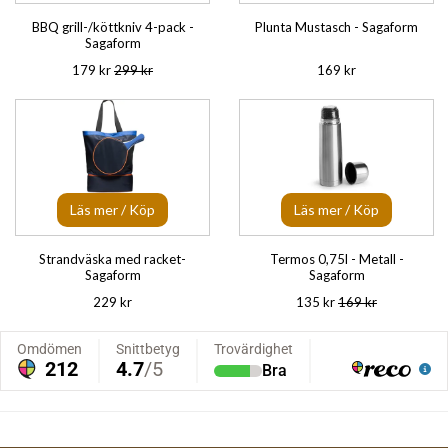
BBQ grill-/köttkniv 4-pack -
Plunta Mustasch - Sagaform
Sagaform
179 kr
299 kr
169 kr
Läs mer / Köp
Läs mer / Köp
Strandväska med racket-
Termos 0,75l - Metall -
Sagaform
Sagaform
229 kr
135 kr
169 kr