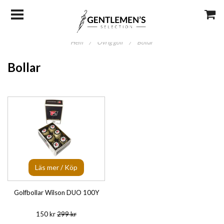
Hem
/
Övrig golf
/
Bollar
Bollar
Läs mer / Köp
Golfbollar Wilson DUO 100Y
150 kr
299 kr