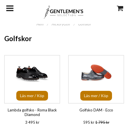
Hem
/
HickoryGolf
/
Golfskor
Golfskor
Läs mer / Köp
Läs mer / Köp
Lambda golfsko - Roma Black
Golfsko DAM - Ecco
Diamond
3 495 kr
595 kr
1 795 kr