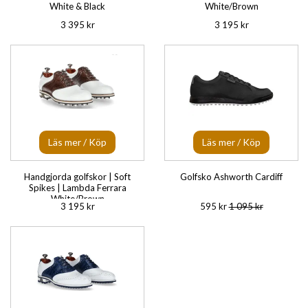
White & Black
White/Brown
3 395 kr
3 195 kr
Läs mer / Köp
Läs mer / Köp
Handgjorda golfskor | Soft
Golfsko Ashworth Cardiff
Spikes | Lambda Ferrara
White/Brown
3 195 kr
595 kr
1 095 kr