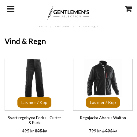
Hem
/
Outdoor
/
Vind & Regn
Vind & Regn
Läs mer / Köp
Läs mer / Köp
Svart regnbyxa Forks - Cutter
Regnjacka Abacus Walton
& Buck
495 kr
895 kr
799 kr
1 995 kr