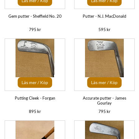
Läs mer / Köp
Läs mer / Köp
Gem putter - Sheffield No. 20
Putter - N.J. MacDonald
795 kr
595 kr
Läs mer / Köp
Läs mer / Köp
Putting Cleek - Forgan
Accurate putter - James
Gourlay
895 kr
795 kr