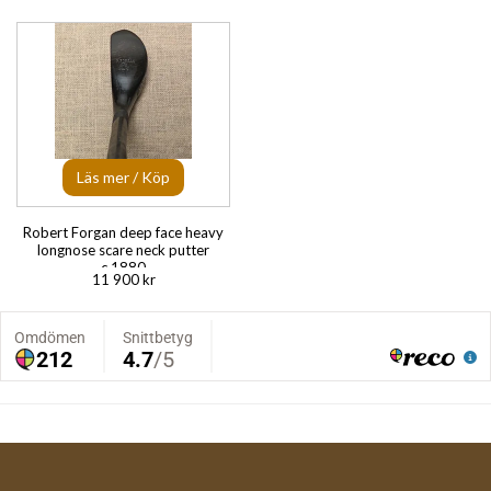
Läs mer / Köp
Robert Forgan deep face heavy
longnose scare neck putter
c.1880
11 900 kr