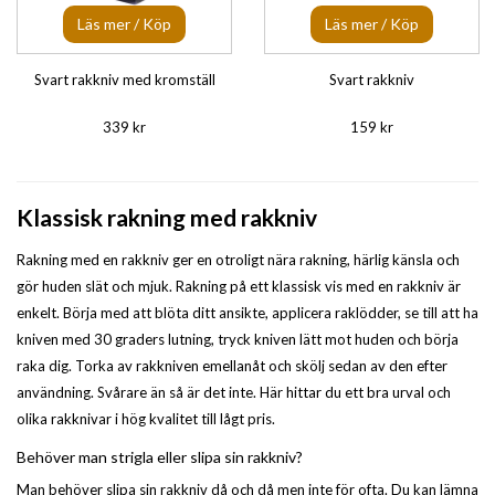
Läs mer / Köp
Läs mer / Köp
Svart rakkniv med kromställ
Svart rakkniv
339 kr
159 kr
Klassisk rakning med rakkniv
Rakning med en rakkniv ger en otroligt nära rakning, härlig känsla och
gör huden slät och mjuk. Rakning på ett klassisk vis med en rakkniv är
enkelt. Börja med att blöta ditt ansikte, applicera raklödder, se till att ha
kniven med 30 graders lutning, tryck kniven lätt mot huden och börja
raka dig. Torka av rakkniven emellanåt och skölj sedan av den efter
användning. Svårare än så är det inte. Här hittar du ett bra urval och
olika rakknivar i hög kvalitet till lågt pris.
Behöver man strigla eller slipa sin rakkniv?
Man behöver slipa sin rakkniv då och då men inte för ofta. Du kan lämna