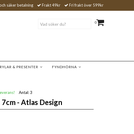
och säker betalning
Frakt 49kr
Fri frakt över 599kr
0
RYLAR & PRESENTER
FYNDHÖRNA
leverans!
Antal:
3
 7cm - Atlas Design