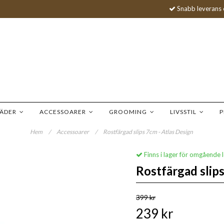
Snabb leverans 
LÄDER
ACCESSOARER
GROOMING
LIVSSTIL
P
Hem
/
Accessoarer
/
Rostfärgad slips 7cm - Atlas Design
Finns i lager för omgående 
Rostfärgad slips
399 kr
239 kr