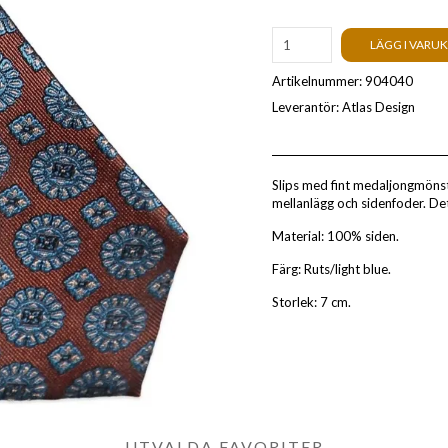
LÄGG I VARU
Artikelnummer:
904040
Leverantör:
Atlas Design
Slips med fint medaljongmönste
mellanlägg och sidenfoder. Det fi
Material: 100% siden.
Färg: Ruts/light blue.
Storlek: 7 cm.
UTVALDA FAVORITER