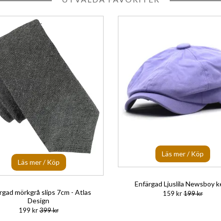
Läs mer / Köp
Läs mer / Köp
Enfärgad Ljuslila Newsboy 
rgad mörkgrå slips 7cm - Atlas
159 kr
199 kr
Design
199 kr
399 kr