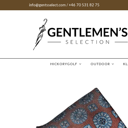
info@gentsselect.com
/ +46 70 531 82 75
HICKORYGOLF
OUTDOOR
K