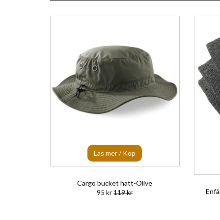
Läs mer / Köp
Cargo bucket hatt-Olive
Enfä
95 kr
119 kr