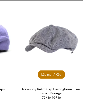
Läs mer / Köp
keps
Newsboy Retro Cap Herringbone Steel
Blue - Donegal
796 kr
995 kr