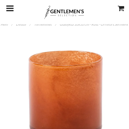
Hem
/
Livsstil
/
Till hemmet
/
Glaslykta 10x10 cm - Rost - Orrefors Jernverk