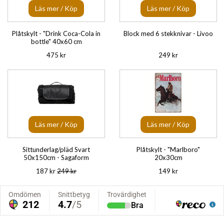
Läs mer / Köp
Läs mer / Köp
Plåtskylt - "Drink Coca-Cola in
Block med 6 stekknivar - Livoo
bottle" 40x60 cm
475 kr
249 kr
Läs mer / Köp
Läs mer / Köp
Sittunderlag/pläd Svart
Plåtskylt - "Marlboro"
50x150cm - Sagaform
20x30cm
187 kr
249 kr
149 kr