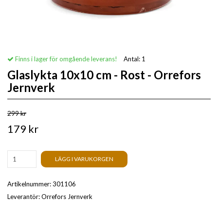
Finns i lager för omgående leverans!
Antal:
1
Glaslykta 10x10 cm - Rost - Orrefors
Jernverk
299 kr
179 kr
LÄGG I VARUKORGEN
Artikelnummer:
301106
Leverantör:
Orrefors Jernverk