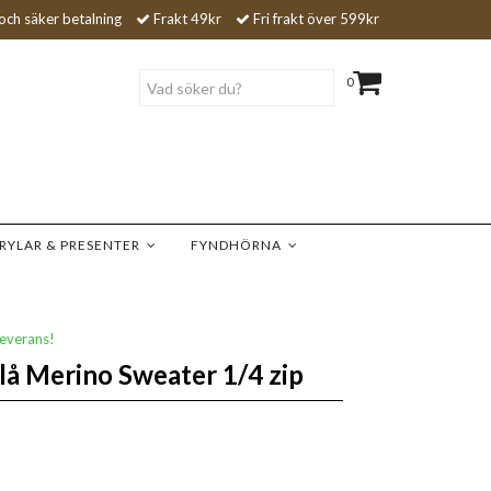
och säker betalning
Frakt 49kr
Fri frakt över 599kr
0
RYLAR & PRESENTER
FYNDHÖRNA
leverans!
å Merino Sweater 1/4 zip