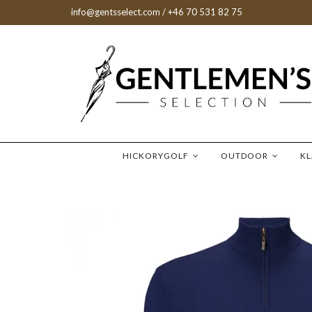
info@gentsselect.com
/ +46 70 531 82 75
HICKORYGOLF
OUTDOOR
K