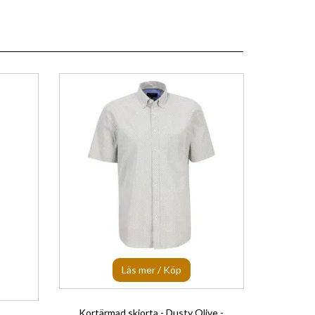
Läs mer / Köp
Kortärmad skjorta - Dusty Olive -