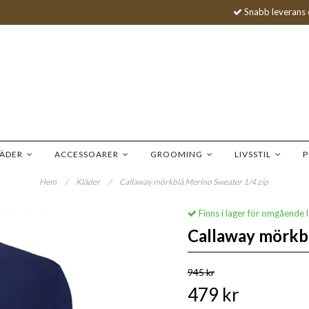
Snabb leverans 
LÄDER
ACCESSOARER
GROOMING
LIVSSTIL
P
Hem
/
Kläder
/
Callaway mörkblå Merino Sweater 1/4 zip
Finns i lager för omgående 
Callaway mörkbl
945 kr
479 kr