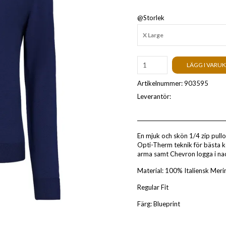
@Storlek
X Large
LÄGG I VARU
Artikelnummer:
903595
Leverantör:
En mjuk och skön 1/4 zip pullo
Opti-Therm teknik för bästa 
arma samt Chevron logga i nack
Material: 100% Italiensk Meri
Regular Fit
Färg: Blueprint