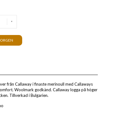
KORGEN
ver från Callaway i finaste merinoull med Callaways
komfort. Woolmark godkänd. Callaway logga på höger
en. Tillverkad i Bulgarien.
no