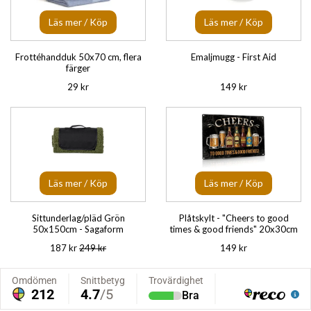
Läs mer / Köp
Läs mer / Köp
Frottéhandduk 50x70 cm, flera
Emaljmugg - First Aid
färger
29 kr
149 kr
Läs mer / Köp
Läs mer / Köp
Sittunderlag/pläd Grön
Plåtskylt - "Cheers to good
50x150cm - Sagaform
times & good friends" 20x30cm
187 kr
249 kr
149 kr