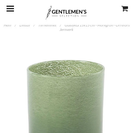
Hem
/
Livsstil
/
Till hemmet
/
Glaslykta 15x15 cm - Mörkgrön - Orrefors
Jernverk