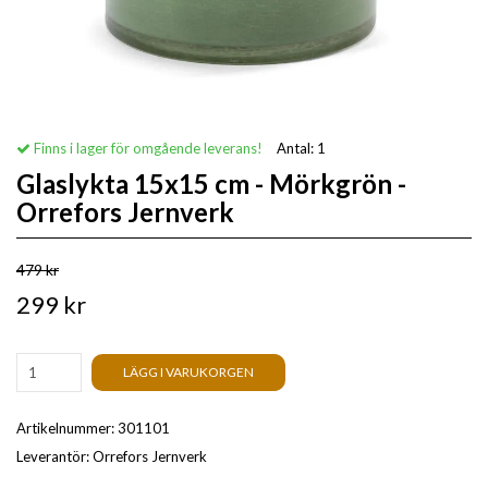
Finns i lager för omgående leverans!
Antal:
1
Glaslykta 15x15 cm - Mörkgrön -
Orrefors Jernverk
479 kr
299 kr
LÄGG I VARUKORGEN
Artikelnummer:
301101
Leverantör:
Orrefors Jernverk