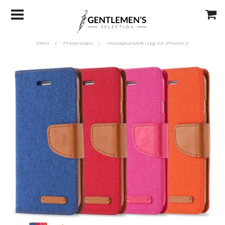
Hem
/
Presenttips
/
Mobilplånbok i tyg för iPhone 5