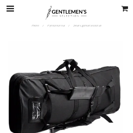
Hem
/
Fyndhörna
/
Svart gevärsfodral