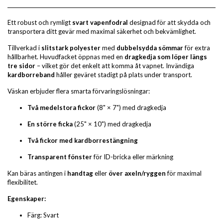
Ett robust och rymligt
svart vapenfodral
designad för att skydda och
transportera ditt gevär med maximal säkerhet och bekvämlighet.
Tillverkad i
slitstark polyester
med
dubbelsydda sömmar
för extra
hållbarhet. Huvudfacket öppnas med en
dragkedja som löper längs
tre sidor
– vilket gör det enkelt att komma åt vapnet. Invändiga
kardborreband
håller geväret stadigt på plats under transport.
Väskan erbjuder flera smarta förvaringslösningar:
Två medelstora fickor
(8" × 7") med dragkedja
En större ficka
(25" × 10") med dragkedja
Två fickor med kardborrestängning
Transparent fönster
för ID-bricka eller märkning
Kan bäras antingen i
handtag
eller
över axeln/ryggen
för maximal
flexibilitet.
Egenskaper:
Färg: Svart