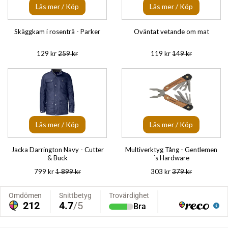
Läs mer / Köp
Läs mer / Köp
Skäggkam i rosenträ - Parker
Oväntat vetande om mat
129 kr
259 kr
119 kr
149 kr
Läs mer / Köp
Läs mer / Köp
Jacka Darrington Navy - Cutter
Multiverktyg Tång - Gentlemen
& Buck
´s Hardware
799 kr
1 899 kr
303 kr
379 kr