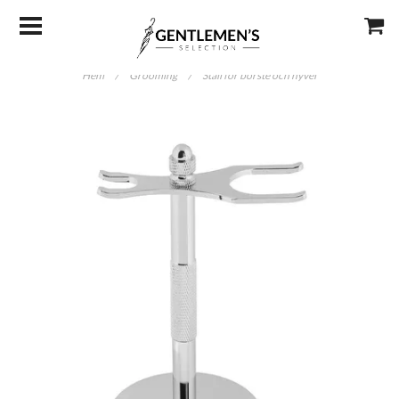
Hem
/
Grooming
/
Ställ för borste och hyvel