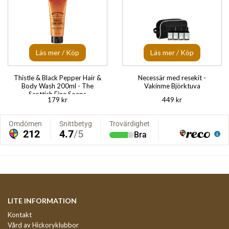
Läs mer / Köp
Läs mer / Köp
Thistle & Black Pepper Hair &
Necessär med resekit -
Body Wash 200ml - The
Vakinme Björktuva
Scottish Fine Soaps
179 kr
449 kr
LITE INFORMATION
Kontakt
Vård av Hickoryklubbor