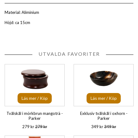
Material: Aliminium
Höjd: ca 15cm
UTVALDA FAVORITER
Läs mer / Köp
Läs mer / Köp
Tvålskål i mörkbrun mangoträ -
Exklusiv tvålskål i oxhorn -
Parker
Parker
279 kr
279 kr
349 kr
349 kr