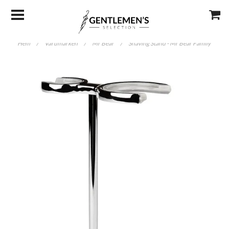
Hem
/
Varumärken
/
Mr Bear
/
Shaving Stand - Mr Bear Family