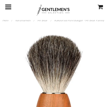
Hem
/
Varumärken
/
Mr Bear
/
Rakborste Pure Badger - Mr Bear Family