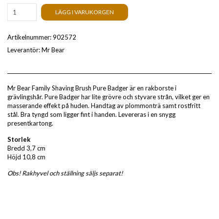
LÄGG I VARUKORGEN
Artikelnummer:
902572
Leverantör:
Mr Bear
Mr Bear Family Shaving Brush Pure Badger är en rakborste i
grävlingshår. Pure Badger har lite grövre och styvare strån, vilket ger en
masserande effekt på huden. Handtag av plommonträ samt rostfritt
stål. Bra tyngd som ligger fint i handen. Levereras i en snygg
presentkartong.
Storlek
Bredd 3,7 cm
Höjd 10,8 cm
Obs! Rakhyvel och ställning säljs separat!