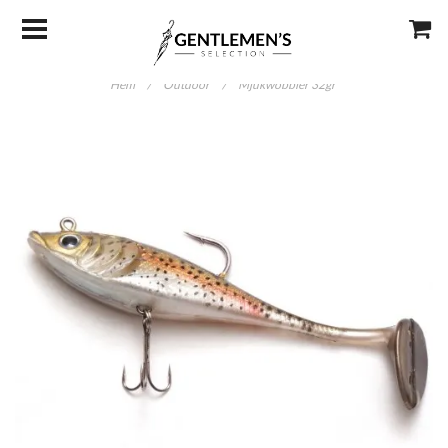
Hem
/
Outdoor
/
Mjukwobbler 32gr