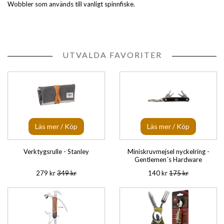
Wobbler som används till vanligt spinnfiske.
UTVALDA FAVORITER
Läs mer / Köp
Läs mer / Köp
Verktygsrulle - Stanley
Miniskruvmejsel nyckelring -
Gentlemen´s Hardware
279 kr
349 kr
140 kr
175 kr