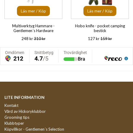
Läs mer / Köp
Läs mer / Köp
Multiverktyg Hammare -
Hobo knife - pocket camping
Gentlemen´s Hardware
bestick
248 kr
310 kr
127 kr
159 kr
LITE INFORMATION
Kontakt
Vård av Hickoryklubbor
Grooming tips
Klubbtyper
Köpvillkor - Gentlemen´s Selection