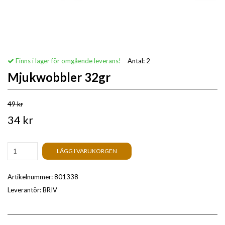
Finns i lager för omgående leverans!
Antal:
2
Mjukwobbler 32gr
49 kr
34 kr
LÄGG I VARUKORGEN
Artikelnummer:
801338
Leverantör:
BRIV