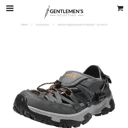
Hem
/
Outdoor
/
Vandringssandal Pradillo - Oriocx