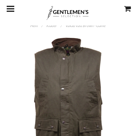
Hem
/
Kläder
/
Vaxad väst Brown - Game