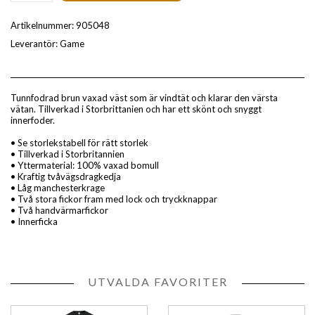
Artikelnummer:
905048
Leverantör:
Game
Tunnfodrad
brun vaxad väst som är vindtät och klarar den värsta
vätan. Tillverkad i Storbrittanien och har ett skönt och snyggt
innerfoder.
• Se storlekstabell för rätt storlek
• Tillverkad i Storbritannien
• Yttermaterial: 100% vaxad bomull
•
Kraftig tvåvägsdragkedja
•
Låg manchesterkrage
•
Två stora fickor fram med lock och tryckknappar
•
Två handvärmarfickor
• Innerficka
UTVALDA FAVORITER