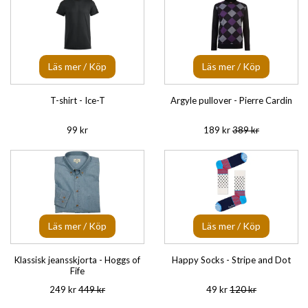
Läs mer / Köp
Läs mer / Köp
T-shirt - Ice-T
Argyle pullover - Pierre Cardin
99 kr
189 kr
389 kr
Läs mer / Köp
Läs mer / Köp
Klassisk jeansskjorta - Hoggs of
Happy Socks - Stripe and Dot
Fife
249 kr
449 kr
49 kr
120 kr