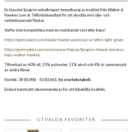
En klassisk ljusgrön enkelknäppt tweedkavaj av kvalitet från Walker &
Hawkes som är Teflonbehandlad för att skydda mot olje- och
vattenbaserade fläckar.
Varför inte komplettera med en matchande väst eller keps!
https://gentsselect.com/klader/tweed-waistcoat-w-teflon-light-green
https://gentsselect.com/accessoarer/kepsar/ljusgron-tweed-newsboy-
keps-walker-hawkes
Tillverkad av 60% ull, 25% polyester, 11% akryl och 4% är sammansatt
av andra fibrer.
Storlek: 38 (EU48) - 50 (EU60).
Se storlekstabell.
Endast kemtvätt rekommenderas för att bibehålla kvalitén.
UTVALDA FAVORITER