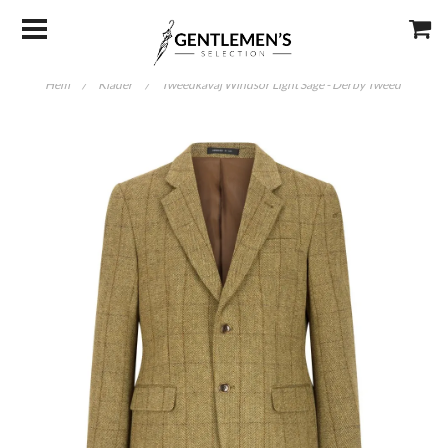
Hem
/
Kläder
/
Tweedkavaj Windsor Light Sage - Derby Tweed