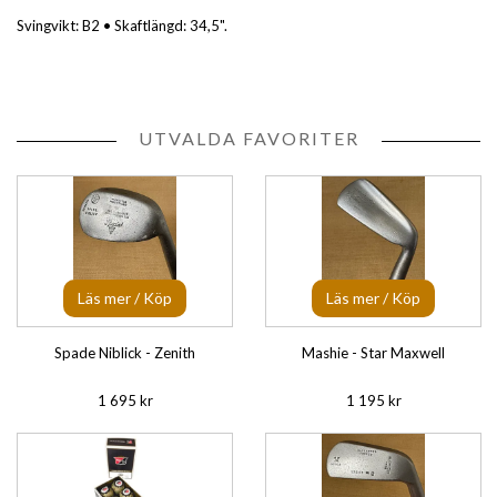
Svingvikt: B2 • Skaftlängd: 34,5".
UTVALDA FAVORITER
Läs mer / Köp
Läs mer / Köp
Spade Niblick - Zenith
Mashie - Star Maxwell
1 695 kr
1 195 kr