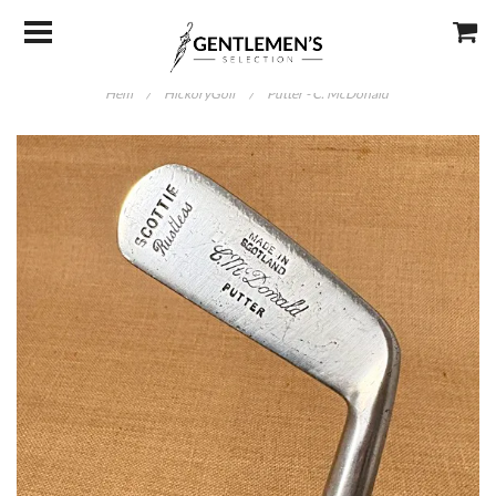
Hem
/
HickoryGolf
/
Putter - C. McDonald