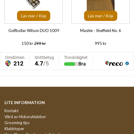
Läs mer / Köp
Läs mer / Köp
Golfbollar Wilson DUO 100Y
Mashie - Sheffield No. 6
150 kr
299 kr
995 kr
LITE INFORMATION
Kontakt
Vård av Hickoryklubbor
Grooming tips
Klubbtyper