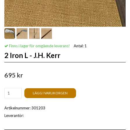
Finns i lager för omgående leverans!
Antal:
1
2 Iron L - J.H. Kerr
695 kr
LÄGG I VARUKORGEN
Artikelnummer:
301203
Leverantör: