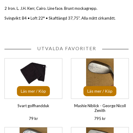
2 Iron. L. J.H. Kerr, Cairo. Line face. Brunt mockagrepp.
Svingvikt: B4 • Loft 22° • Skaftlängd 37,75". Alla mått cirkamått.
UTVALDA FAVORITER
Läs mer / Köp
Läs mer / Köp
Svart golfhandduk
Mashie Niblick - George Nicoll
Zenith
79 kr
795 kr