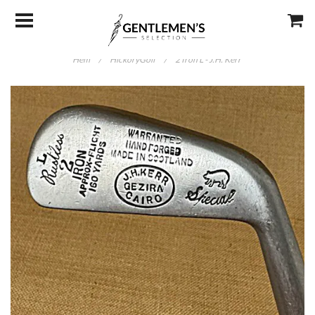
Hem
/
HickoryGolf
/
2 Iron L - J.H. Kerr