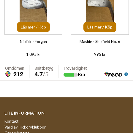
Läs mer / Köp
Läs mer / Köp
Niblick - Forgan
Mashie - Sheffield No. 6
1 095 kr
995 kr
LITE INFORMATION
Kontakt
Vård av Hickoryklubbor