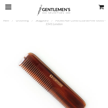
Hem
/
Grooming
/
Skäggvård
/
Pocket Hair Comb (Coarse/Fine Tooth) -
1541 London