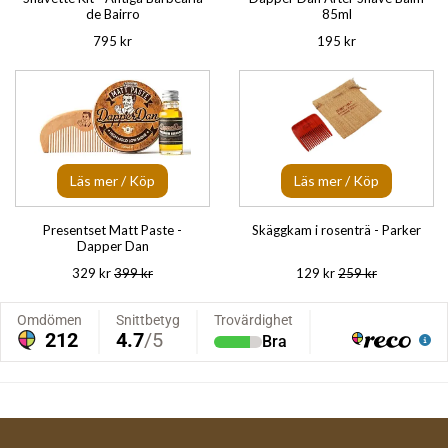
de Bairro
85ml
795 kr
195 kr
Läs mer / Köp
Läs mer / Köp
Presentset Matt Paste -
Skäggkam i rosenträ - Parker
Dapper Dan
329 kr
399 kr
129 kr
259 kr