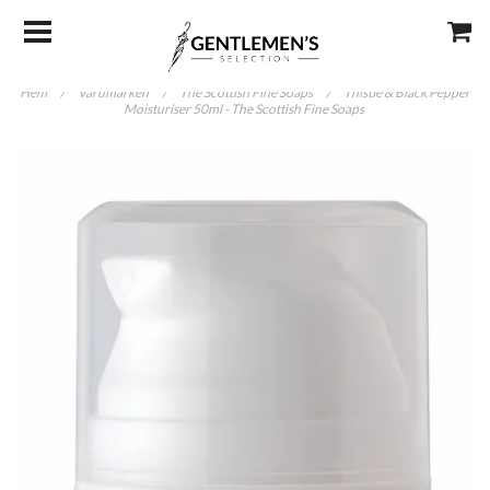
Hem
/
Varumärken
/
The Scottish Fine Soaps
/
Thistle & Black Pepper
Moisturiser 50ml - The Scottish Fine Soaps