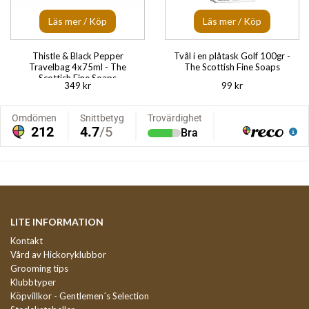
Läs mer / Köp
Läs mer / Köp
Thistle & Black Pepper
Tvål i en plåtask Golf 100gr -
Travelbag 4x75ml - The
The Scottish Fine Soaps
Scottish Fine Soaps
349 kr
99 kr
LITE INFORMATION
Kontakt
Vård av Hickoryklubbor
Grooming tips
Klubbtyper
Köpvillkor - Gentlemen´s Selection