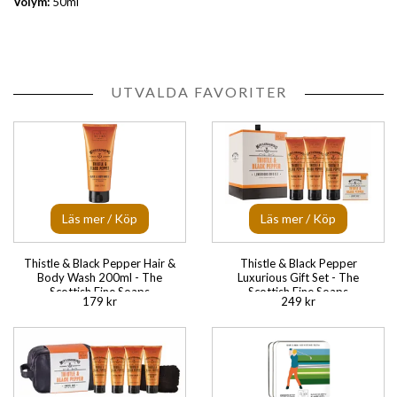
Volym:
50ml
UTVALDA FAVORITER
Läs mer / Köp
Läs mer / Köp
Thistle & Black Pepper Hair &
Thistle & Black Pepper
Body Wash 200ml - The
Luxurious Gift Set - The
Scottish Fine Soaps
Scottish Fine Soaps
179 kr
249 kr