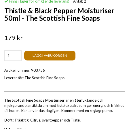
Finns i lager för omgående leverans!
Antal:
2
Thistle & Black Pepper Moisturiser
50ml - The Scottish Fine Soaps
179 kr
LÄGG I VARUKORGEN
Artikelnummer:
903756
Leverantör:
The Scottish Fine Soaps
The
Scottish
Fine
Soaps
Moisturiser
är en återfuktande och
mjukgörande ansiktskräm med tistelextrakt som ger energi och friskhet
till huden. Kan användas dagligen. Kommer med en reglagepump.
Doft:
Träaktig, Citrus, svartpeppar och Tistel.