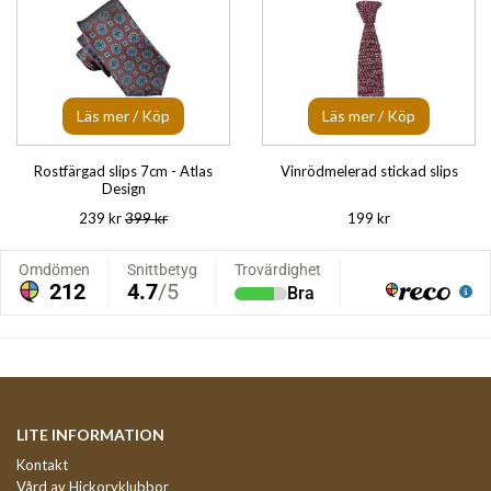
Läs mer / Köp
Läs mer / Köp
Rostfärgad slips 7cm - Atlas
Vinrödmelerad stickad slips
Design
239 kr
399 kr
199 kr
LITE INFORMATION
Kontakt
Vård av Hickoryklubbor