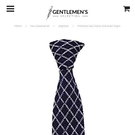
Hem
/
Accessoarer
/
Slipsar
/
Mönstrad navy stickad slips