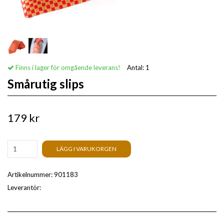
Finns i lager för omgående leverans!
Antal:
1
Smårutig slips
179 kr
LÄGG I VARUKORGEN
Artikelnummer:
901183
Leverantör: