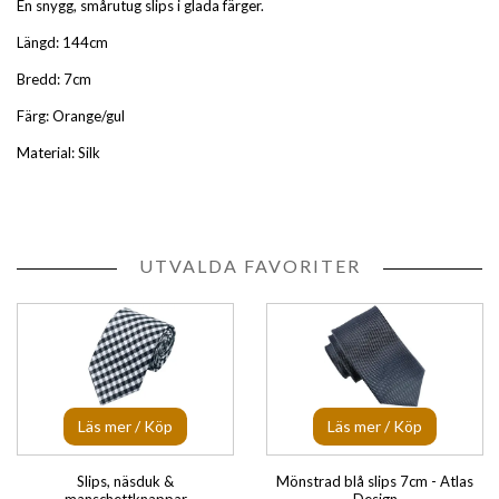
En snygg, smårutug slips i glada färger.
Längd: 144cm
Bredd: 7cm
Färg:
Orange/gul
Material: Silk
UTVALDA FAVORITER
Läs mer / Köp
Läs mer / Köp
Slips, näsduk &
Mönstrad blå slips 7cm - Atlas