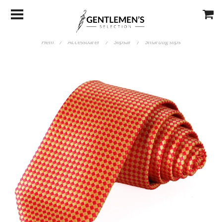
Hem
/
Accessoarer
/
Slipsar
/
Smårutig slips