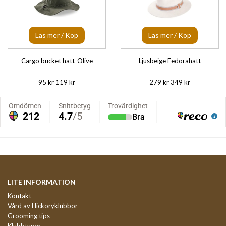
Läs mer / Köp
Läs mer / Köp
Cargo bucket hatt-Olive
Ljusbeige Fedorahatt
95 kr
119 kr
279 kr
349 kr
LITE INFORMATION
Kontakt
Vård av Hickoryklubbor
Grooming tips