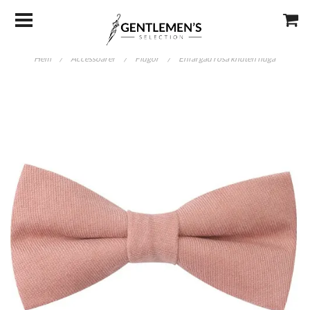
Hem
/
Accessoarer
/
Flugor
/
Enfärgad rosa knuten fluga