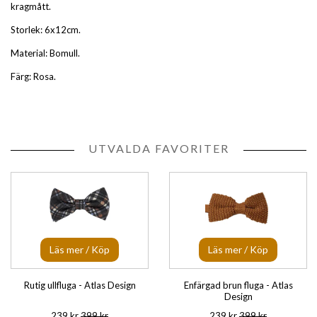
kragmått.
Storlek: 6x12cm.
Material: Bomull.
Färg: Rosa.
UTVALDA FAVORITER
Läs mer / Köp
Läs mer / Köp
Rutig ullfluga - Atlas Design
Enfärgad brun fluga - Atlas
Design
239 kr
399 kr
239 kr
399 kr