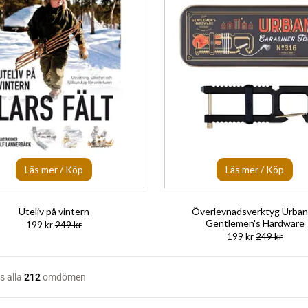
Läs mer / Köp
Läs mer / Köp
Uteliv på vintern
Överlevnadsverktyg Urban
Gentlemen's Hardware
199 kr
249 kr
199 kr
249 kr