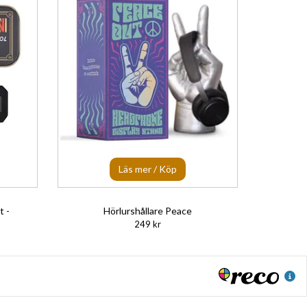
Läs mer / Köp
t -
Hörlurshållare Peace
249 kr