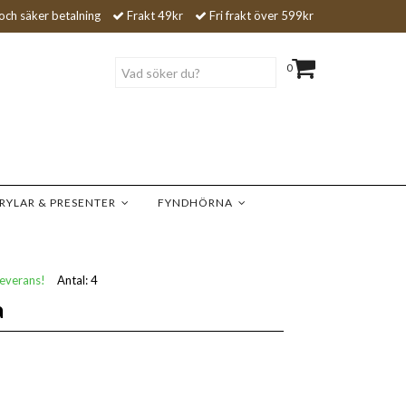
och säker betalning
Frakt 49kr
Fri frakt över 599kr
0
RYLAR & PRESENTER
FYNDHÖRNA
leverans!
Antal:
4
a