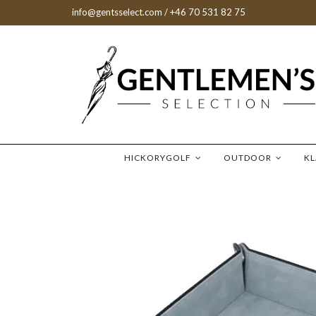
info@gentsselect.com
/ +46 70 531 82 75
HICKORYGOLF
OUTDOOR
K