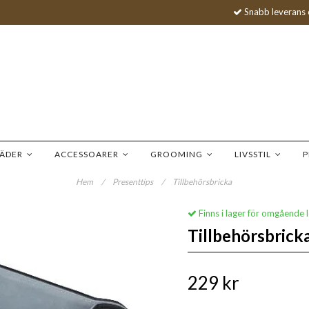
Snabb leverans 
LÄDER
ACCESSOARER
GROOMING
LIVSSTIL
P
Hem
/
Presenttips
/
Tillbehörsbricka
Finns i lager för omgående 
Tillbehörsbrick
229 kr