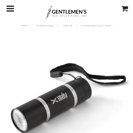
Hem
/
Presenttips
/
Teknik
/
Ficklampa LED Svart