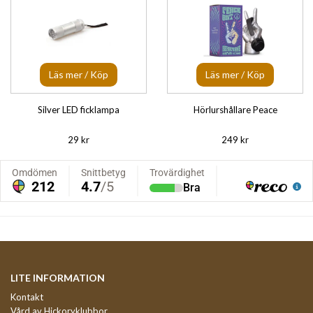
Läs mer / Köp
Läs mer / Köp
Silver LED ficklampa
Hörlurshållare Peace
29 kr
249 kr
LITE INFORMATION
Kontakt
Vård av Hickoryklubbor