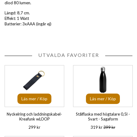
diod 80 lumen.
Längd: 8,7 cm.
Effekt: 1 Watt
Batterier: 3xAAA (ingår ej)
UTVALDA FAVORITER
Läs mer / Köp
Läs mer / Köp
Nyckelring och laddningskabel-
Stålflaska med högtalare 0,5l -
Kreafunk wLOOP
Svart - Sagaform
299 kr
319 kr
399 kr