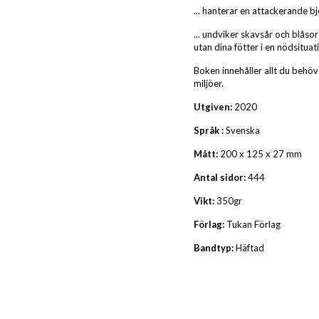
... hanterar en attackerande b
... undviker skavsår och blåsor
utan dina fötter i en nödsituat
Boken innehåller allt du behöve
miljöer.
Utgiven:
2020
Språk :
Svenska
Mått:
200 x 125 x 27 mm
Antal sidor:
444
Vikt:
350gr
Förlag:
Tukan Förlag
Bandtyp:
Häftad