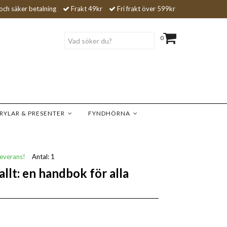
och säker betalning
Frakt 49kr
Fri frakt över 599kr
0
RYLAR & PRESENTER
FYNDHÖRNA
leverans!
Antal:
1
allt: en handbok för alla