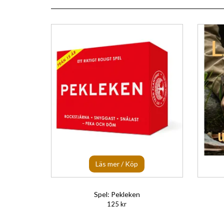
Läs mer / Köp
Spel: Pekleken
125 kr