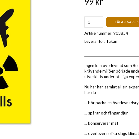
99 kr
LÄGG I VARU
Artikelnummer:
903854
Leverantör:
Tukan
Ingen kan överlevnad som Bear
krävande miljöer började under
utvecklats under otaliga exped
Nu har han samlat all sin expert
hur du
... bör packa en överlevnadsr
... spårar och fångar djur
... konserverar mat
... överlever i olika slags klim