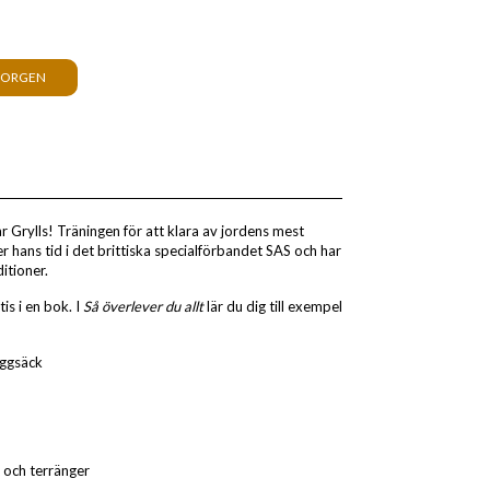
KORGEN
 Grylls! Träningen för att klara av jordens mest
 hans tid i det brittiska specialförbandet SAS och har
itioner.
is i en bok. I
Så överlever du allt
lär du dig till exempel
yggsäck
at och terränger