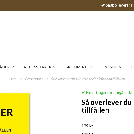
Snabb leverans 
LÄDER
ACCESSOARER
GROOMING
LIVSSTIL
P
Hem
/
Presenttips
/
Så överlever du allt: en handbok för alla tillfällen
Finns i lager för omgående 
Så överlever du 
tillfällen
129 kr