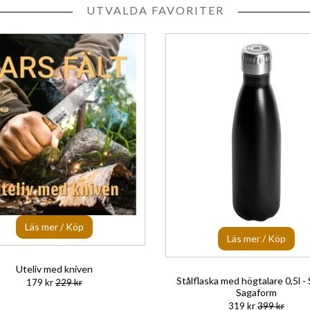
UTVALDA FAVORITER
Läs mer / Köp
Läs mer / Köp
Uteliv med kniven
Stålflaska med högtalare 0,5l - 
179 kr
229 kr
Sagaform
319 kr
399 kr