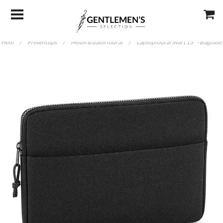
Hem
/
Presenttips
/
Mobil & datorfodral
/
Laptopfodral Svart 15" - Bagbase