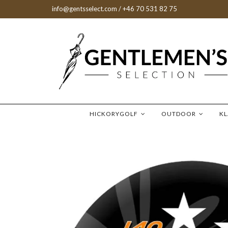
info@gentsselect.com
/ +46 70 531 82 75
HICKORYGOLF
OUTDOOR
K