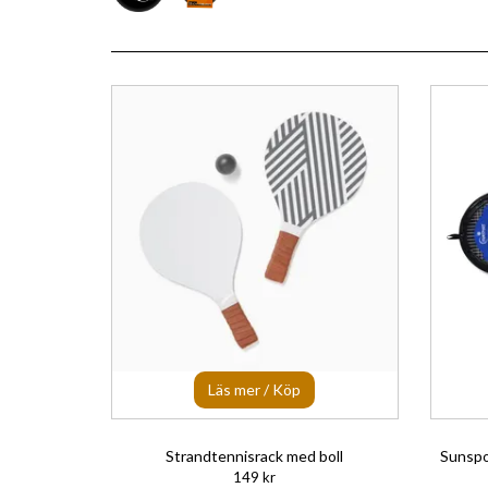
Läs mer / Köp
Strandtennisrack med boll
Sunspo
149 kr