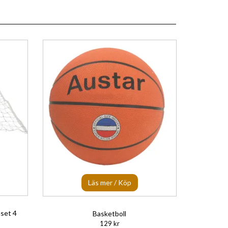
Läs mer / Köp
set 4
Basketboll
129 kr