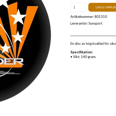
LÄGG I VARU
Artikelnummer:
801310
Leverantör:
Sunsport
En disc av hög kvalitet för så
Specifikation:
• Vikt: 140 gram.