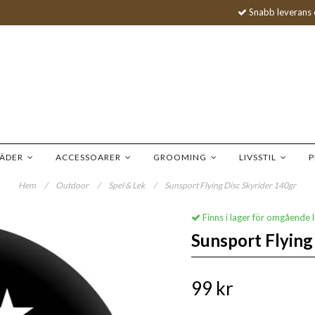
Snabb leverans 
LÄDER
ACCESSOARER
GROOMING
LIVSSTIL
P
Hem
/
Outdoor
/
Spel & Lek
/
Sunsport Flying Disc Skyrider 140gr
Finns i lager för omgående 
Sunsport Flying
99 kr