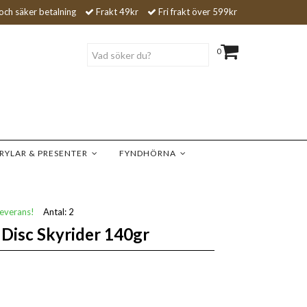
och säker betalning
Frakt 49kr
Fri frakt över 599kr
0
RYLAR & PRESENTER
FYNDHÖRNA
leverans!
Antal:
2
 Disc Skyrider 140gr