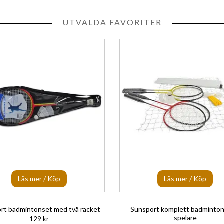
UTVALDA FAVORITER
Läs mer / Köp
Läs mer / Köp
rt badmintonset med två racket
Sunsport komplett badminton
spelare
129 kr