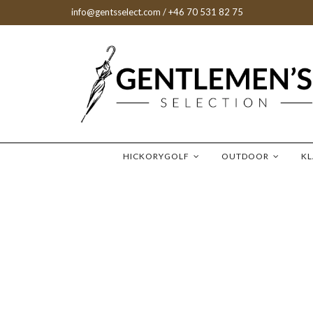
info@gentsselect.com
/ +46 70 531 82 75
HICKORYGOLF
OUTDOOR
K