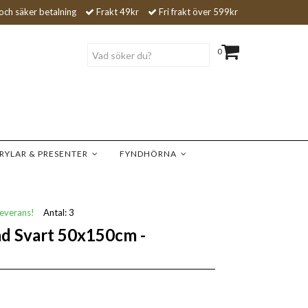
och säker betalning
Frakt 49kr
Fri frakt över 599kr
0
RYLAR & PRESENTER
FYNDHÖRNA
leverans!
Antal:
3
äd Svart 50x150cm -