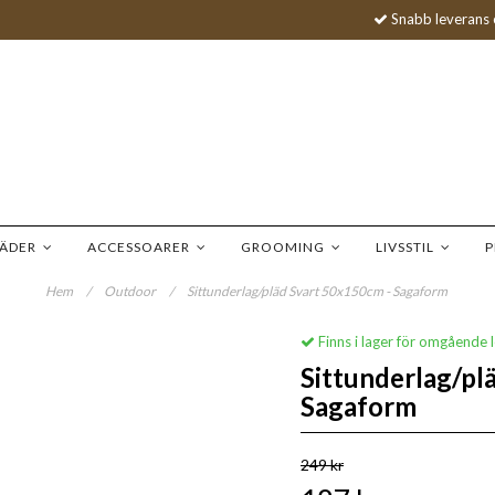
Snabb leverans 
LÄDER
ACCESSOARER
GROOMING
LIVSSTIL
P
Hem
/
Outdoor
/
Sittunderlag/pläd Svart 50x150cm - Sagaform
Finns i lager för omgående 
Sittunderlag/pl
Sagaform
249 kr