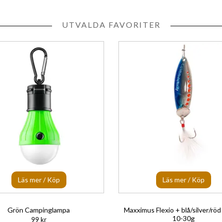
UTVALDA FAVORITER
Läs mer / Köp
Läs mer / Köp
Grön Campinglampa
Maxximus Flexio + blå/silver/röd
10-30g
99 kr