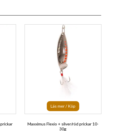
Läs mer / Köp
 prickar
Maxximus Flexio + silver/röd prickar 10-
30g