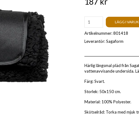
187 kr
LÄGG I VARU
Artikelnummer:
801418
Leverantör:
Sagaform
Härlig långsmal pläd från Saga
vattenavvisande undersida. Lä
Färg: Svart.
Storlek: 50x150 cm.
Material: 100% Polyester.
Skötselråd: Torka med mjuk tr