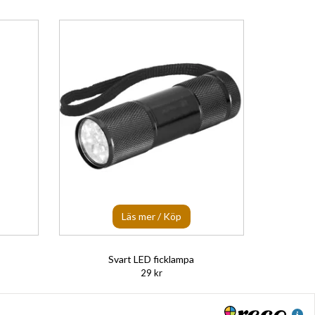
Läs mer / Köp
Svart LED ficklampa
29 kr