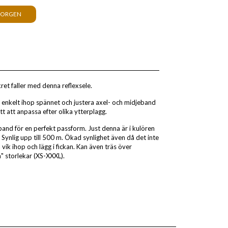
KORGEN
ret faller med denna reflexsele.
ka enkelt ihop spännet och justera axel- och midjeband
tt att anpassa efter olika ytterplagg.
and för en perfekt passform. Just denna är i kulören
Synlig upp till 500 m. Ökad synlighet även då det inte
 vik ihop och lägg i fickan. Kan även träs över
a" storlekar (XS-XXXL).