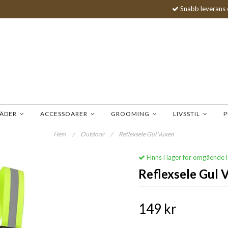
Snabb leverans 
LÄDER
ACCESSOARER
GROOMING
LIVSSTIL
P
Hem
/
Outdoor
/
Reflexsele Gul Vuxen
Finns i lager för omgående 
Reflexsele Gul 
149 kr