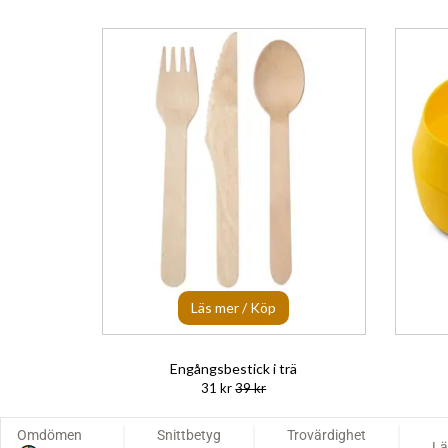
Läs mer / Köp
Engångsbestick i trä
31 kr
39 kr