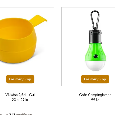
Läs mer / Köp
Läs mer / Köp
Vikkåsa 2,5dl - Gul
Grön Campinglampa
23 kr
29 kr
99 kr