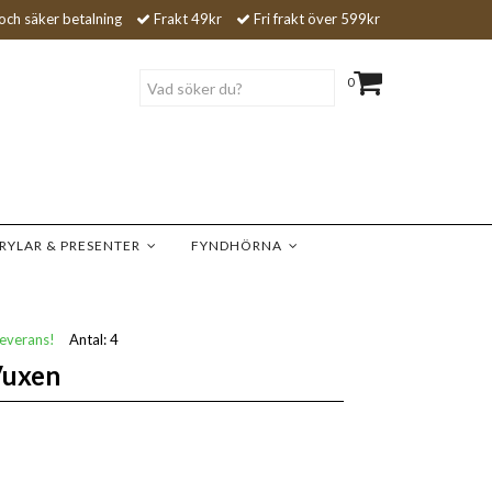
och säker betalning
Frakt 49kr
Fri frakt över 599kr
0
RYLAR & PRESENTER
FYNDHÖRNA
leverans!
Antal:
4
Vuxen