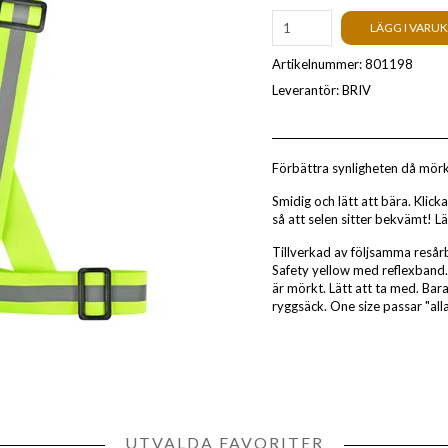
LÄGG I VARU
Artikelnummer:
801198
Leverantör:
BRIV
Förbättra synligheten då mörk
Smidig och lätt att bära. Klic
så att selen sitter bekvämt! Lä
Tillverkad av följsamma resårb
Safety yellow med reflexband. 
är mörkt. Lätt att ta med. Bara
ryggsäck. One size passar "all
UTVALDA FAVORITER