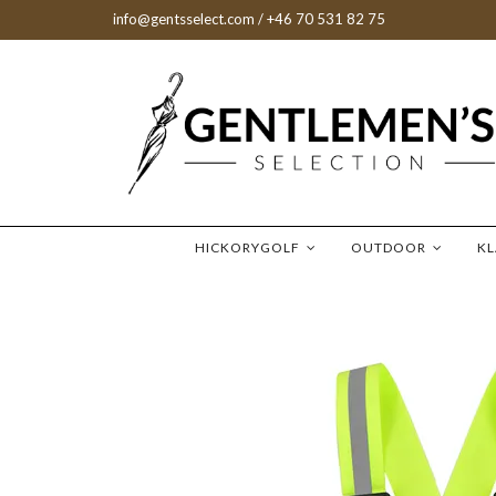
info@gentsselect.com
/ +46 70 531 82 75
HICKORYGOLF
OUTDOOR
K