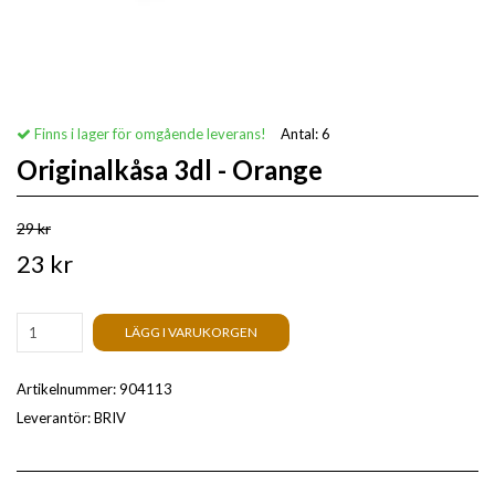
Finns i lager för omgående leverans!
Antal:
6
Originalkåsa 3dl - Orange
29 kr
23 kr
LÄGG I VARUKORGEN
Artikelnummer:
904113
Leverantör:
BRIV