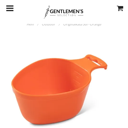
Hem
/
Outdoor
/
Originalkåsa 3dl - Orange