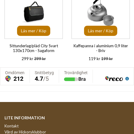
Läs mer / Köp
Läs mer / Köp
Sittunderlag/pläd City Svart
Kaffepanna i aluminium 0,9 liter
130x170cm - Sagaform
- Briv
299 kr
399 kr
119 kr
199 kr
LITE INFORMATION
Kontakt
Vård av Hickoryklubbor