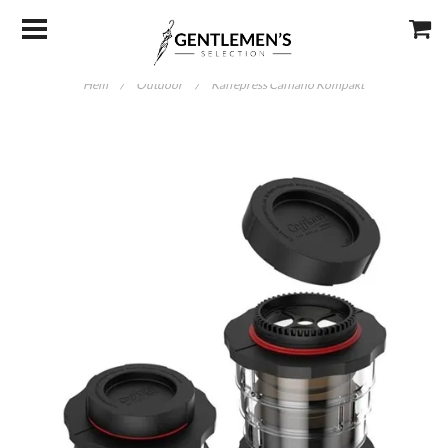
Hem
/
Outdoor
/
Kaffepress Cafflano Kompakt