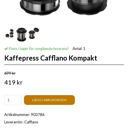
Finns i lager för omgående leverans!
Antal:
1
Kaffepress Cafflano Kompakt
699 kr
419 kr
LÄGG I VARUKORGEN
Artikelnummer:
903786
Leverantör:
Cafflano