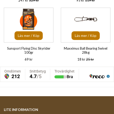
247 kr
329 kr
95 kr
119 kr
Läs mer / Köp
Läs mer / Köp
Sunsport Flying Disc Skyrider
Maxximus Ball Bearing Swivel
100gr
28kg
69 kr
18 kr
25 kr
LITE INFORMATION