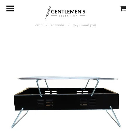
Hem
/
Outdoor
/
Hopfällbar grill