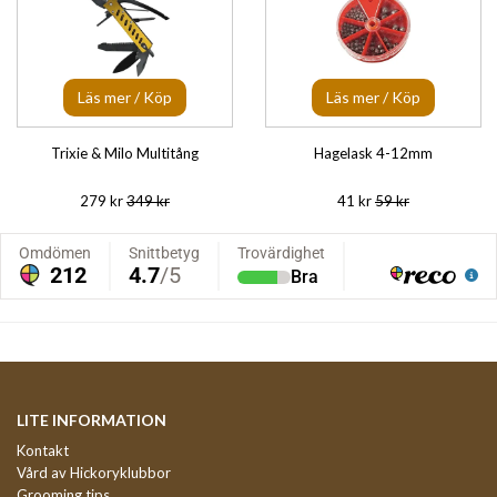
Läs mer / Köp
Läs mer / Köp
Trixie & Milo Multitång
Hagelask 4-12mm
279 kr
349 kr
41 kr
59 kr
LITE INFORMATION
Kontakt
Vård av Hickoryklubbor
Grooming tips