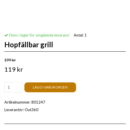
Finns i lager för omgående leverans!
Antal:
1
Hopfällbar grill
199 kr
119 kr
LÄGG I VARUKORGEN
Artikelnummer:
801247
Leverantör:
Out360