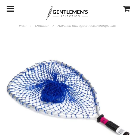
Hem
/
Outdoor
/
Håv med utdragbar fastsättningshake