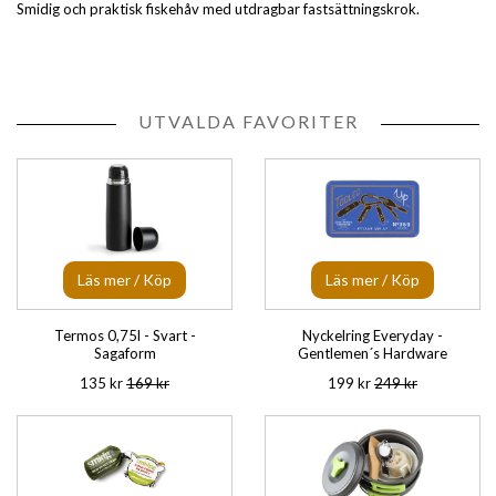
Smidig och praktisk fiskehåv med utdragbar fastsättningskrok.
UTVALDA FAVORITER
Läs mer / Köp
Läs mer / Köp
Termos 0,75l - Svart -
Nyckelring Everyday -
Sagaform
Gentlemen´s Hardware
135 kr
169 kr
199 kr
249 kr