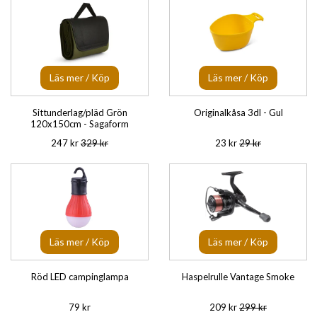
Läs mer / Köp
Läs mer / Köp
Sittunderlag/pläd Grön
Originalkåsa 3dl - Gul
120x150cm - Sagaform
247 kr
329 kr
23 kr
29 kr
Läs mer / Köp
Läs mer / Köp
Röd LED campinglampa
Haspelrulle Vantage Smoke
79 kr
209 kr
299 kr