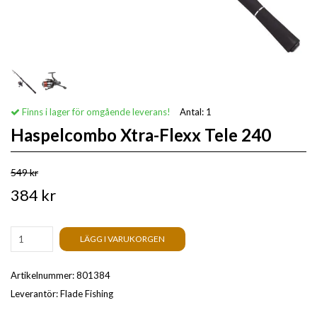
Finns i lager för omgående leverans!
Antal:
1
Haspelcombo Xtra-Flexx Tele 240
549 kr
384 kr
LÄGG I VARUKORGEN
Artikelnummer:
801384
Leverantör:
Flade Fishing