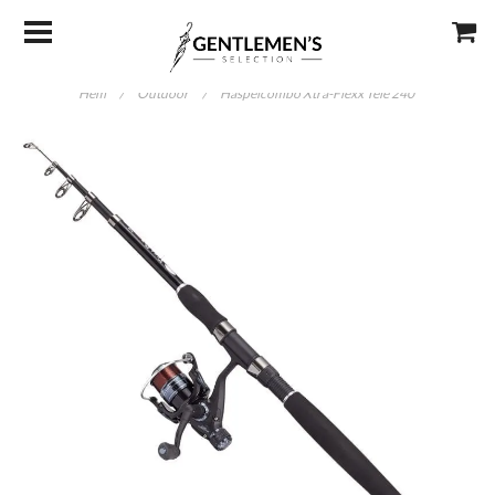
Hem
/
Outdoor
/
Haspelcombo Xtra-Flexx Tele 240