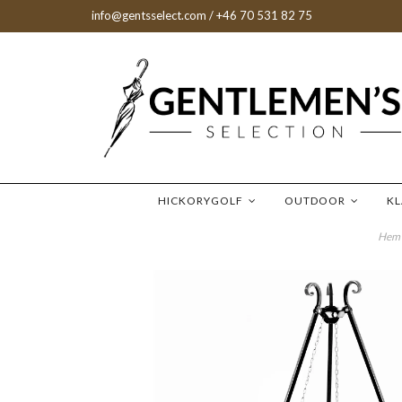
info@gentsselect.com
/ +46 70 531 82 75
HICKORYGOLF
OUTDOOR
K
Hem