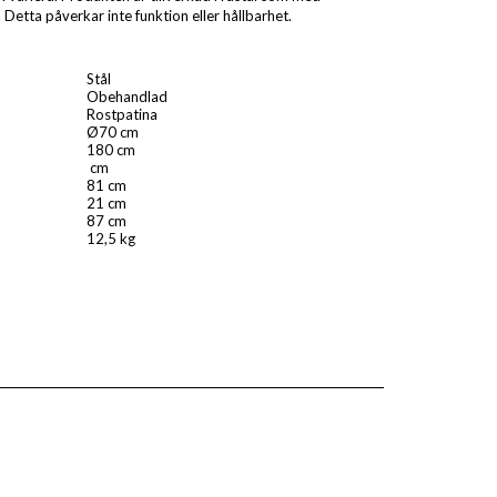
. Detta påverkar inte funktion eller hållbarhet.
Stål
Obehandlad
Rostpatina
Ø70 cm
180 cm
cm
81 cm
21 cm
87 cm
12,5 kg