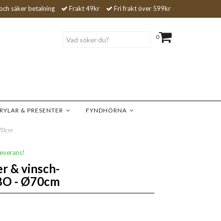
och säker betalning
Frakt 49kr
Fri frakt över 599kr
0
RYLAR & PRESENTER
FYNDHÖRNA
Ø70cm
leverans!
r & vinsch-
O - Ø70cm