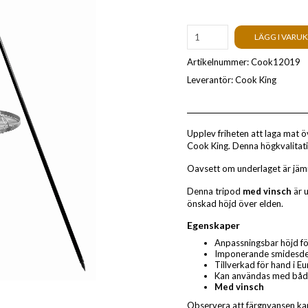
LÄGG I VARU
Artikelnummer:
Cook12019
Leverantör:
Cook King
Upplev friheten att laga mat 
Cook King. Denna högkvalitativa
Oavsett om underlaget är jämnt
Denna tripod
med vinsch
är 
önskad höjd över elden.
Egenskaper
Anpassningsbar höjd f
Imponerande smidesdeta
Tillverkad för hand i 
Kan användas med både 
Med vinsch
Observera att färgnyansen kan