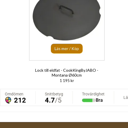
Läs mer / Köp
Lock till eldfat - CookKingByJABO -
Montana Ø60cm
1 195 kr