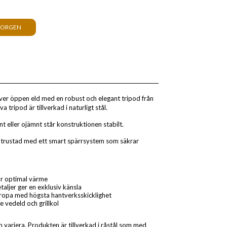
KORGEN
över öppen eld med en robust och elegant tripod från
 tripod är tillverkad i naturligt stål.
 eller ojämnt står konstruktionen stabilt.
utrustad med ett smart spärrsystem som säkrar
ör optimal värme
ljer ger en exklusiv känsla
Europa med högsta hantverksskicklighet
vedeld och grillkol
 variera. Produkten är tillverkad i råstål som med