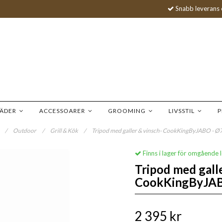
Snabb leverans 
LÄDER
ACCESSOARER
GROOMING
LIVSSTIL
P
/
Outdoor
/
Grill & Kök
/
Tripod med galler & vinsch- CookKingByJABO - 
Finns i lager för omgående 
Tripod med galle
CookKingByJAB
2 395 kr