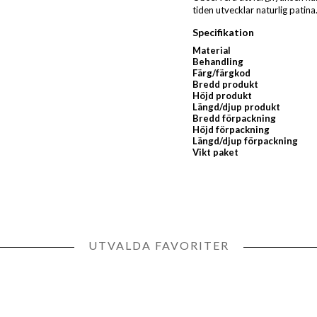
tiden utvecklar naturlig patina
Specifikation
Material
Behandling
Färg/färgkod
Bredd produkt
Höjd produkt
Längd/djup produkt
Bredd förpackning
Höjd förpackning
Längd/djup förpackning
Vikt paket
UTVALDA FAVORITER