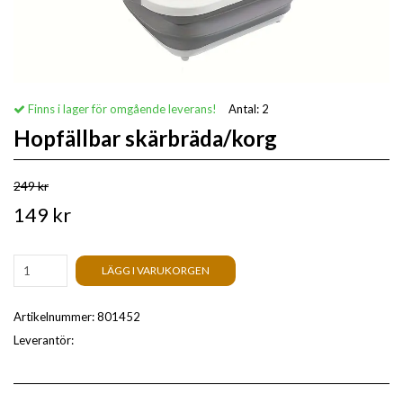
Finns i lager för omgående leverans!
Antal:
2
Hopfällbar skärbräda/korg
249 kr
149 kr
LÄGG I VARUKORGEN
Artikelnummer:
801452
Leverantör: