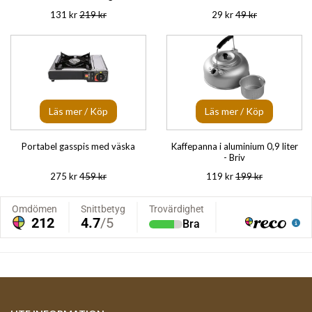
131 kr
219 kr
29 kr
49 kr
Läs mer / Köp
Läs mer / Köp
Portabel gasspis med väska
Kaffepanna i aluminium 0,9 liter
- Briv
275 kr
459 kr
119 kr
199 kr