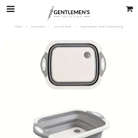
Hem
/
Outdoor
/
Grill & Kök
/
Hopfällbar skärbräda/korg