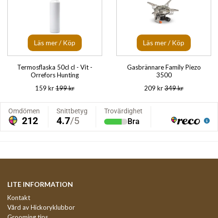
Läs mer / Köp
Läs mer / Köp
Termosflaska 50cl cl - Vit -
Gasbrännare Family Piezo
Orrefors Hunting
3500
159 kr
199 kr
209 kr
349 kr
LITE INFORMATION
Kontakt
Vård av Hickoryklubbor
Grooming tips