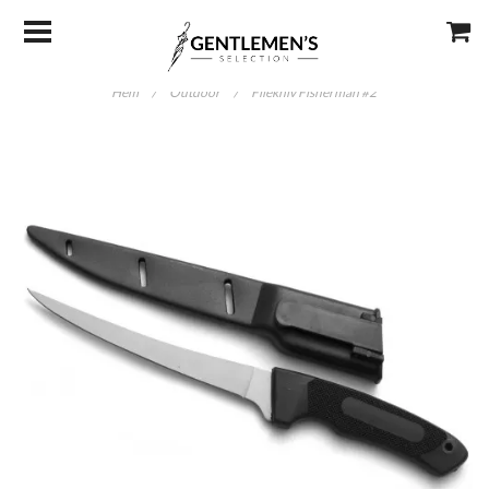
Hem
/
Outdoor
/
Filékniv Fisherman #2