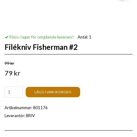
Finns i lager för omgående leverans!
Antal:
1
Filékniv Fisherman #2
99 kr
79 kr
LÄGG I VARUKORGEN
Artikelnummer:
801176
Leverantör:
BRIV