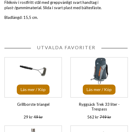
Filékniv i rostfritt stål med greppvänligt svart handtag i
plast-/gummimaterial. Slida i svart plast med bältesfäste.
Bladlängd: 15,5 cm.
UTVALDA FAVORITER
Läs mer / Köp
Läs mer / Köp
Grillborste triangel
Ryggsäck Trek 33 liter -
Trespass
29 kr
49 kr
562 kr
749 kr