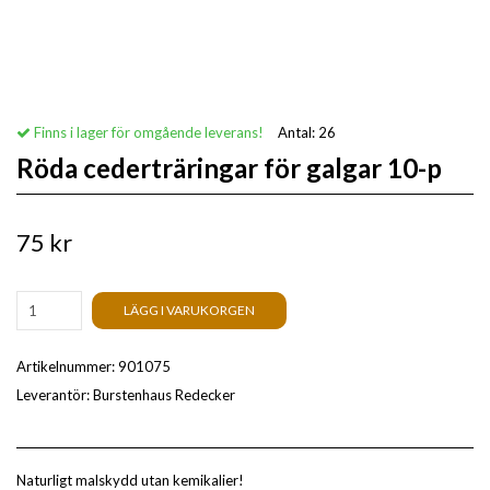
Finns i lager för omgående leverans!
Antal:
26
Röda cederträringar för galgar 10-p
75 kr
LÄGG I VARUKORGEN
Artikelnummer:
901075
Leverantör:
Burstenhaus Redecker
Naturligt malskydd utan kemikalier!