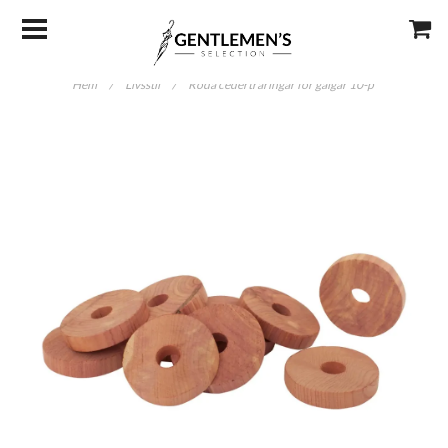
Hem
/
Livsstil
/
Röda cederträringar för galgar 10-p