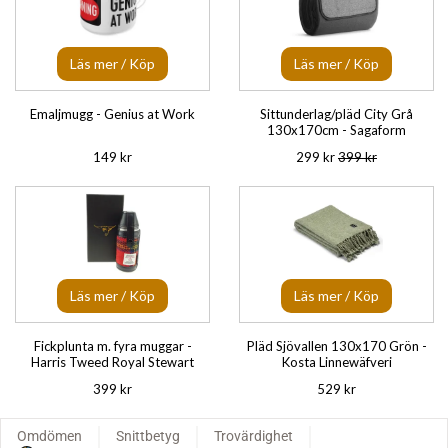
Läs mer / Köp
Läs mer / Köp
Emaljmugg - Genius at Work
Sittunderlag/pläd City Grå
130x170cm - Sagaform
149 kr
299 kr
399 kr
Läs mer / Köp
Läs mer / Köp
Fickplunta m. fyra muggar -
Pläd Sjövallen 130x170 Grön -
Harris Tweed Royal Stewart
Kosta Linnewäfveri
399 kr
529 kr