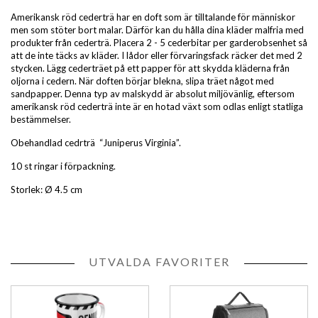
Amerikansk röd cederträ har en doft som är tilltalande för människor
men som stöter bort malar. Därför kan du hålla dina kläder malfria med
produkter från cederträ. Placera 2 - 5 cederbitar per garderobsenhet så
att de inte täcks av kläder. I lådor eller förvaringsfack räcker det med 2
stycken. Lägg cederträet på ett papper för att skydda kläderna från
oljorna i cedern. När doften börjar blekna, slipa träet något med
sandpapper. Denna typ av malskydd är absolut miljövänlig, eftersom
amerikansk röd cederträ inte är en hotad växt som odlas enligt statliga
bestämmelser.
Obehandlad cedrträ “Juniperus Virginia”.
10 st ringar i förpackning.
Storlek: Ø 4.5 cm
UTVALDA FAVORITER