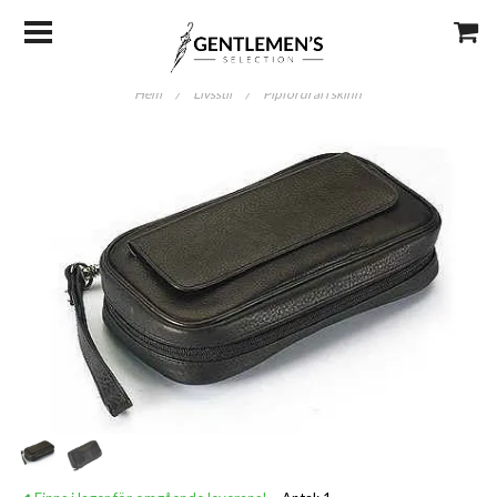
Hem
/
Livsstil
/
Pipfordral i skinn