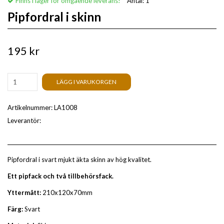
Finns i lager för omgående leverans!
Antal:
1
Pipfordral i skinn
195 kr
LÄGG I VARUKORGEN
Artikelnummer:
LA1008
Leverantör:
Pipfordral i svart mjukt äkta skinn av hög kvalitet.
Ett pipfack och två tillbehörsfack.
Yttermått:
210x120x70mm
Färg:
Svart