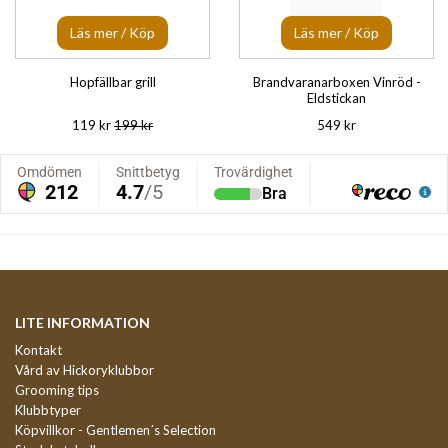
Läs mer / Köp
Läs mer / Köp
Hopfällbar grill
Brandvaranarboxen Vinröd -
Eldstickan
119 kr
199 kr
549 kr
LITE INFORMATION
Kontakt
Vård av Hickoryklubbor
Grooming tips
Klubbtyper
Köpvillkor - Gentlemen´s Selection