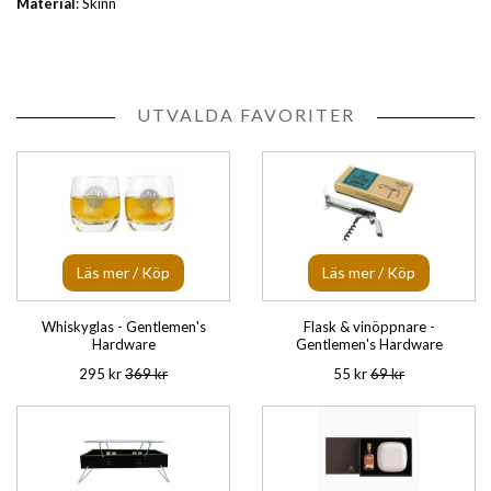
Material
: Skinn
UTVALDA FAVORITER
Läs mer / Köp
Läs mer / Köp
Whiskyglas - Gentlemen's
Flask & vinöppnare -
Hardware
Gentlemen's Hardware
295 kr
369 kr
55 kr
69 kr