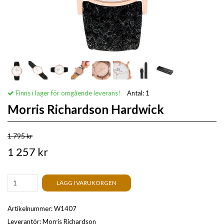
Finns i lager för omgående leverans!
Antal:
1
Morris Richardson Hardwick
1 795 kr
1 257 kr
LÄGG I VARUKORGEN
Artikelnummer:
W1407
Leverantör:
Morris Richardson