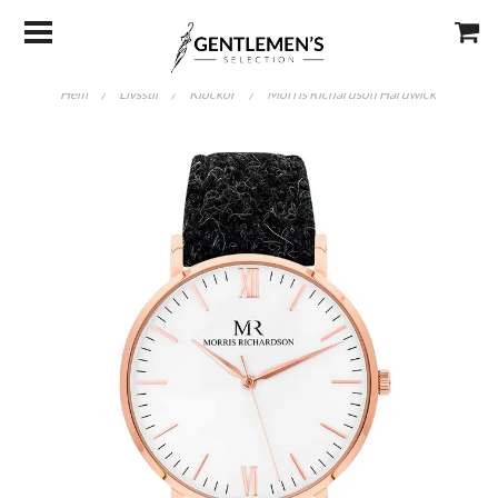
Hem
/
Livsstil
/
Klockor
/
Morris Richardson Hardwick