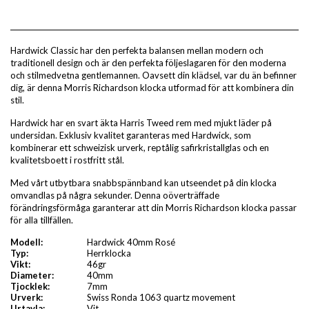
Hardwick Classic har den perfekta balansen mellan modern och
traditionell design och är den perfekta följeslagaren för den moderna
och stilmedvetna gentlemannen. Oavsett din klädsel, var du än befinner
dig, är denna Morris Richardson klocka utformad för att kombinera din
stil.
Hardwick har en svart äkta Harris Tweed rem med mjukt läder på
undersidan. Exklusiv kvalitet garanteras med Hardwick, som
kombinerar ett schweizisk urverk, reptålig safirkristallglas och en
kvalitetsboett i rostfritt stål.
Med vårt utbytbara snabbspännband kan utseendet på din klocka
omvandlas på några sekunder. Denna oöverträffade
förändringsförmåga garanterar att din Morris Richardson klocka passar
för alla tillfällen.
Modell:
Hardwick 40mm Rosé
Typ:
Herrklocka
Vikt:
46gr
Diameter:
40mm
Tjocklek:
7mm
Urverk:
Swiss Ronda 1063 quartz movement
Urtavla:
Vit