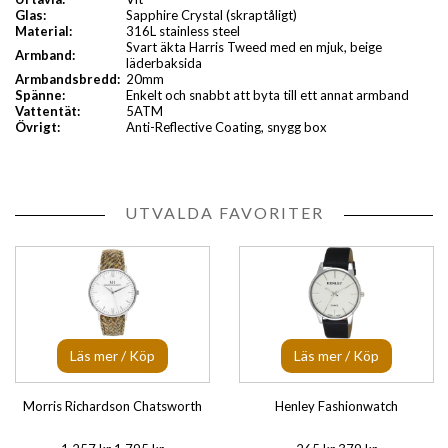
Glas:
Sapphire Crystal (skraptåligt)
Material:
316L stainless steel
Svart äkta Harris Tweed med en mjuk, beige
Armband:
läderbaksida
Armbandsbredd:
20mm
Spänne:
Enkelt och snabbt att byta till ett annat armband
Vattentät:
5ATM
Övrigt:
Anti-Reflective Coating, snygg box
UTVALDA FAVORITER
Läs mer / Köp
Läs mer / Köp
Morris Richardson Chatsworth
Henley Fashionwatch