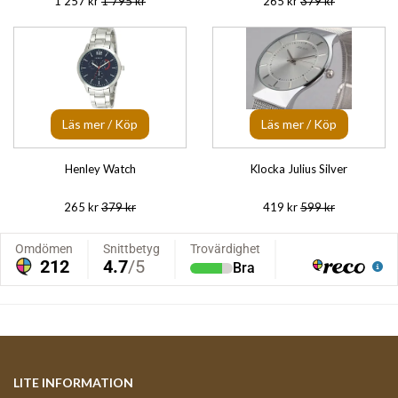
1 257 kr
1 795 kr
265 kr
379 kr
Läs mer / Köp
Läs mer / Köp
Henley Watch
Klocka Julius Silver
265 kr
379 kr
419 kr
599 kr
LITE INFORMATION