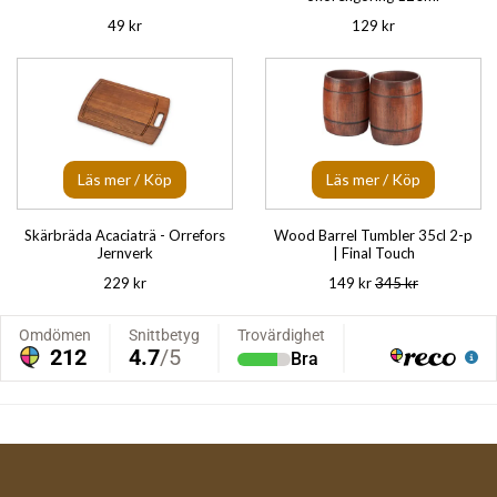
49 kr
129 kr
Läs mer / Köp
Läs mer / Köp
Skärbräda Acaciaträ - Orrefors
Wood Barrel Tumbler 35cl 2-p
Jernverk
| Final Touch
229 kr
149 kr
345 kr