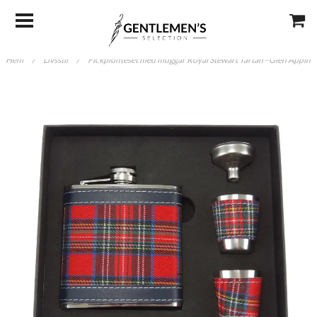
Hem
/
Livsstil
/
Fickplunteset med muggar Royal Stewart Tartan - Glen Appin