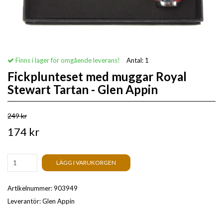
Finns i lager för omgående leverans!
Antal:
1
Fickplunteset med muggar Royal
Stewart Tartan - Glen Appin
249 kr
174 kr
LÄGG I VARUKORGEN
Artikelnummer:
903949
Leverantör:
Glen Appin