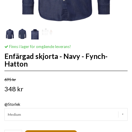
Finns i lager för omgående leverans!
Enfärgad skjorta - Navy - Fynch-
Hatton
695 kr
348 kr
@Storlek
Medium