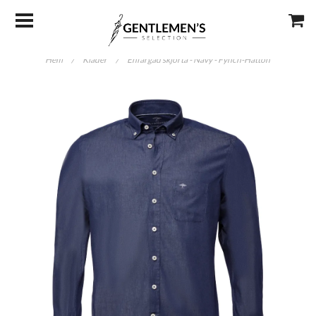
Hem
/
Kläder
/
Enfärgad skjorta - Navy - Fynch-Hatton