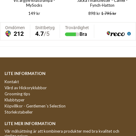
Vit argyle knästrumpa -
Jacka i manchester - Camel -
MySocks
Fynch-Hatton
149 kr
898 kr
1 795 kr
LITE INFORMATION
Kontakt
Vård av Hickoryklubbor
Grooming tips
Klubbtyper
Köpvillkor - Gentlemen´s Selection
Storlekstabeller
LITE MER INFORMATION
Vår målsättning är att kombinera produkter med bra kvalitet och