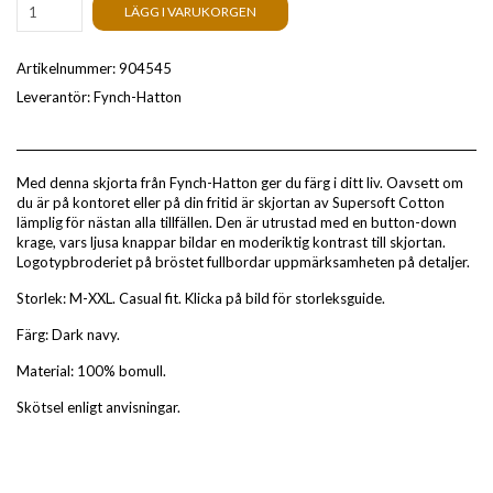
LÄGG I VARUKORGEN
Artikelnummer:
904545
Leverantör:
Fynch-Hatton
Med denna skjorta från Fynch-Hatton ger du färg i ditt liv. Oavsett om
du är på kontoret eller på din fritid är skjortan av Supersoft Cotton
lämplig för nästan alla tillfällen. Den är utrustad med en button-down
krage, vars ljusa knappar bildar en moderiktig kontrast till skjortan.
Logotypbroderiet på bröstet fullbordar uppmärksamheten på detaljer.
Storlek: M-XXL. Casual fit. Klicka på bild för storleksguide.
Färg: Dark navy.
Material: 100% bomull.
Skötsel enligt anvisningar.