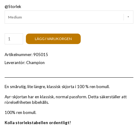
@Storlek
Medium
LÄGG I VARUKORGEN
Artikelnummer:
905015
Leverantör:
Champion
En smårutig, lite längre, klassisk skjorta i 100 % ren bomull.
Ayr-skjortan har en klassisk, normal passform. Detta säkerställer att
rörelsefriheten bibehålls.
100% ren bomull.
Kolla storlekstabellen ordentligt!