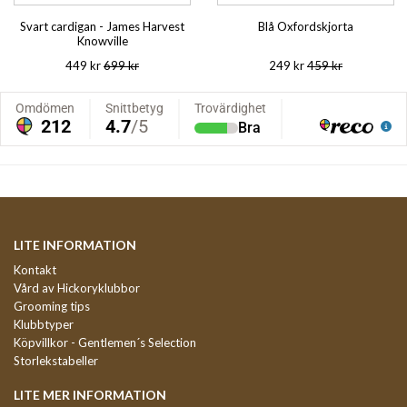
Svart cardigan - James Harvest
Blå Oxfordskjorta
Knowville
449 kr
699 kr
249 kr
459 kr
LITE INFORMATION
Kontakt
Vård av Hickoryklubbor
Grooming tips
Klubbtyper
Köpvillkor - Gentlemen´s Selection
Storlekstabeller
LITE MER INFORMATION