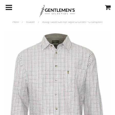
Hem
/
Kläder
/
Rutig Tattersall Ayr skjorta Green - Champion