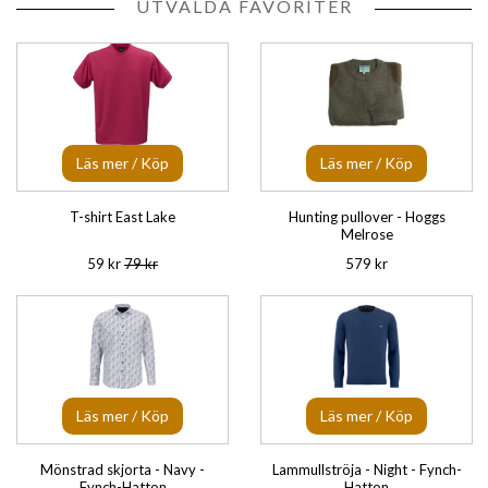
UTVALDA FAVORITER
Läs mer / Köp
Läs mer / Köp
T-shirt East Lake
Hunting pullover - Hoggs
Melrose
59 kr
79 kr
579 kr
Läs mer / Köp
Läs mer / Köp
Mönstrad skjorta - Navy -
Lammullströja - Night - Fynch-
Fynch-Hatton
Hatton