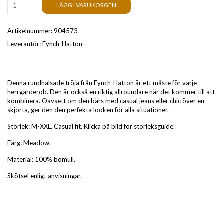
LÄGG I VARUKORGEN
Artikelnummer:
904573
Leverantör:
Fynch-Hatton
Denna rundhalsade tröja från Fynch-Hatton är ett måste för varje
herrgarderob. Den är också en riktig allroundare när det kommer till att
kombinera. Oavsett om den bärs med casual jeans eller chic över en
skjorta, ger den den perfekta looken för alla situationer.
Storlek: M-XXL. Casual fit. Klicka på bild för storleksguide.
Färg: Meadow.
Material: 100% bomull.
Skötsel enligt anvisningar.