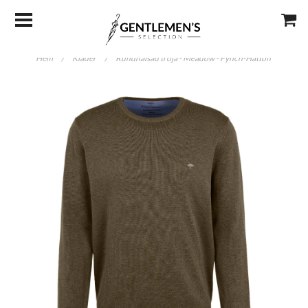
Hem
/
Kläder
/
Rundhalsad tröja - Meadow - Fynch-Hatton