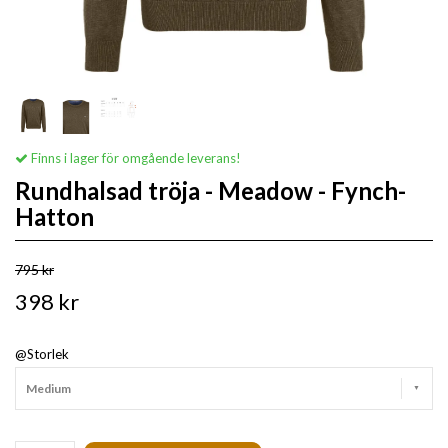
Finns i lager för omgående leverans!
Rundhalsad tröja - Meadow - Fynch-
Hatton
795 kr
398 kr
@Storlek
Medium